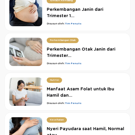
Tumbuh Kembang
Perkembangan Janin dari
Trimester 1...
Disusun oleh:
Tim Penulis
Perkembangan Otak
Perkembangan Otak Janin dari
Trimester...
Disusun oleh:
Tim Penulis
Nutrisi
Manfaat Asam Folat untuk Ibu
Hamil dan...
Disusun oleh:
Tim Penulis
Kesehatan
Nyeri Payudara saat Hamil, Normal